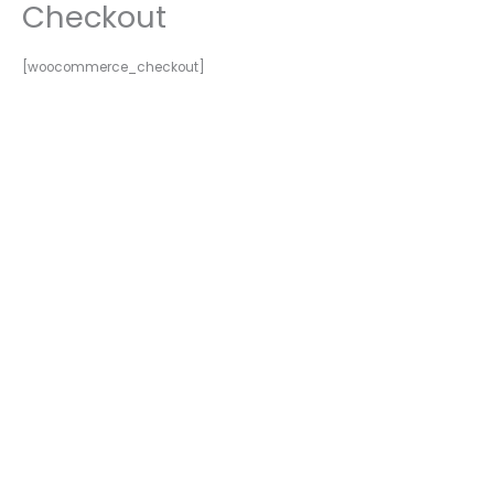
Checkout
Ir
al
contenido
[woocommerce_checkout]