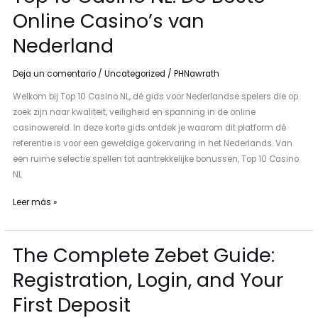
10
Online Casino’s van
Casino
NL:
Nederland
De
Beste
Deja un comentario
/
Uncategorized
/
PHNawrath
Online
Welkom bij Top 10 Casino NL, dé gids voor Nederlandse spelers die op
Casino’s
zoek zijn naar kwaliteit, veiligheid en spanning in de online
van
casinowereld. In deze korte gids ontdek je waarom dit platform dé
Nederland
referentie is voor een geweldige gokervaring in het Nederlands. Van
een ruime selectie spellen tot aantrekkelijke bonussen, Top 10 Casino
NL
Leer más »
The Complete Zebet Guide:
The
Complete
Registration, Login, and Your
Zebet
Guide:
First Deposit
Registration,