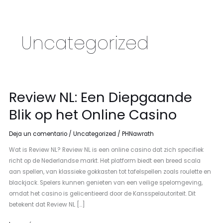
Ir
al
contenido
Uncategorized
Review NL: Een Diepgaande
Review
NL:
Blik op het Online Casino
Een
Diepgaande
Deja un comentario
/
Uncategorized
/
PHNawrath
Blik
op
Wat is Review NL? Review NL is een online casino dat zich specifiek
het
richt op de Nederlandse markt. Het platform biedt een breed scala
Online
aan spellen, van klassieke gokkasten tot tafelspellen zoals roulette en
Casino
blackjack. Spelers kunnen genieten van een veilige spelomgeving,
omdat het casino is gelicentieerd door de Kansspelautoriteit. Dit
betekent dat Review NL […]