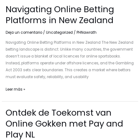
Navigating Online Betting
Navigating
Online
Platforms in New Zealand
Betting
Platforms
Deja un comentario
/
Uncategorized
/
PHNawrath
in
New
Navigating Online Betting Platforms in New Zealand The New Zealand
Zealand
betting landscape is distinct. Unlike many countries, the government
doesn’t issue a blanket of local licences for online sportsbooks.
Instead, platforms operate under offshore licences, and the Gambling
Act 2003 sets clear boundaries. This creates a market where bettors
must evaluate safety, reliability, and usability
Leer más »
Ontdek de Toekomst van
Ontdek
de
Online Gokken met Pay and
Toekomst
van
Play NL
Online