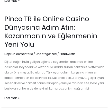
Leer más »
Pinco TR ile Online Casino
Pinco
TR
Dünyasına Adım Atın:
ile
Online
Kazanmanın ve Eğlenmenin
Casino
Yeni Yolu
Dünyasına
Adım
Deja un comentario
/
Uncategorized
/
PHNawrath
Atın:
Kazanmanın
Dijital çağın hızla gelişen eğlence seçenekleri arasında online
ve
casinolar, heyecanı ve kazancı bir arada sunan benzersiz platformlar
Eğlenmenin
olarak öne çıkıyor. Bu alanda Türk oyuncuların karşısına çıkan en
Yeni
iddialı isimlerden biri de Pinco TR. Kullanıcı dostu arayüzü, çeşitli oyun
Yolu
seçenekleri ve cömert bonus kampanyalarıyla tanınan site, hem yeni
başlayanlar hem de deneyimli kumarbazlar için sağlam bir
Leer más »