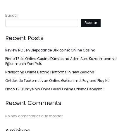
Buscar
Buscar
Recent Posts
Review NL: Een Diepgaande Blik op het Online Casino
Pinco TR ile Online Casino Dünyasına Adım Atın: Kazanmanın ve
Eğlenmenin Yeni Yolu
Navigating Online Betting Platforms in New Zealand
Ontdek de Toekomst van Online Gokken met Pay and Play NL
Pinco TR: Türkiye’nin Önde Gelen Online Casino Deneyimi
Recent Comments
No hay comentarios que mostrar.
Archives