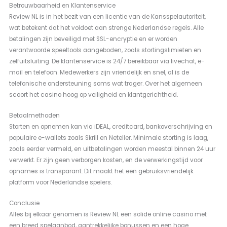
Betrouwbaarheid en Klantenservice
Review NL is in het bezit van een licentie van de Kansspelautoriteit,
wat betekent dat het voldoet aan strenge Nederlandse regels. Alle
betalingen zijn beveiligd met SSL-encryptie en er worden
verantwoorde speeltools aangeboden, zoals stortingslimieten en
zelfuitsluiting. De klantenservice is 24/7 bereikbaar via livechat, e-
mail en telefoon. Medewerkers zijn vriendelijk en snel, al is de
telefonische ondersteuning soms wat trager. Over het algemeen
scoort het casino hoog op veiligheid en klantgerichtheid.
Betaalmethoden
Storten en opnemen kan via iDEAL, creditcard, bankoverschrijving en
populaire e-wallets zoals Skrill en Neteller. Minimale storting is laag,
zoals eerder vermeld, en uitbetalingen worden meestal binnen 24 uur
verwerkt. Er zijn geen verborgen kosten, en de verwerkingstijd voor
opnames is transparant. Dit maakt het een gebruiksvriendelijk
platform voor Nederlandse spelers.
Conclusie
Alles bij elkaar genomen is Review NL een solide online casino met
een breed spelaanbod, aantrekkelijke bonussen en een hoge