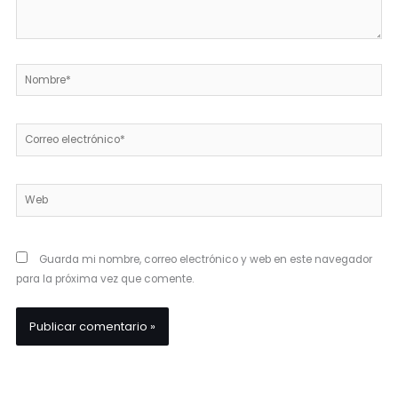
Nombre*
Correo
electrónico*
Web
Guarda mi nombre, correo electrónico y web en este navegador
para la próxima vez que comente.