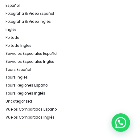
Español
Fotografía & Video Español
Fotografía & Video Inglés
Inglés
Portada
Portada Inglés
Servicios Especiales Español
Servicios Especiales Inglés
Tours Español
Tours Inglés
Tours Regiones Español
Tours Regiones Inglés
Uncategorized
Vuelos Compartidos Español
Vuelos Compartidos Inglés